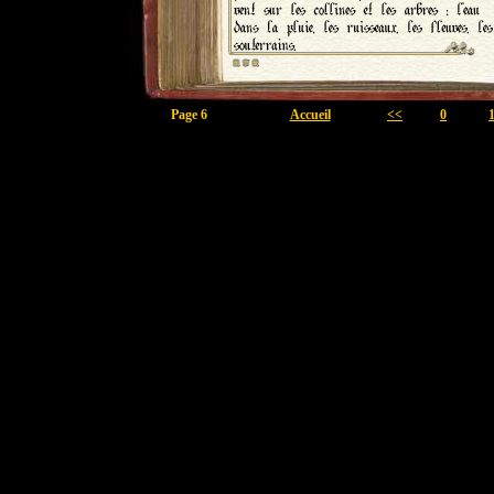
Page 6
Accueil
<<
0