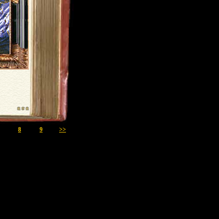
8
9
>>