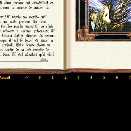
Accueil
<<
0
1
2
3
4
5
6
7