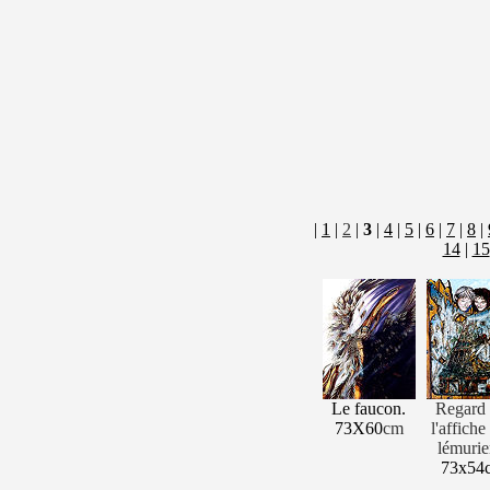
|
1
|
2
|
3
|
4
|
5
|
6
|
7
|
8
|
14
|
15
Le faucon.
Regard 
73X60
cm
l'affiche
lémurie
73x54