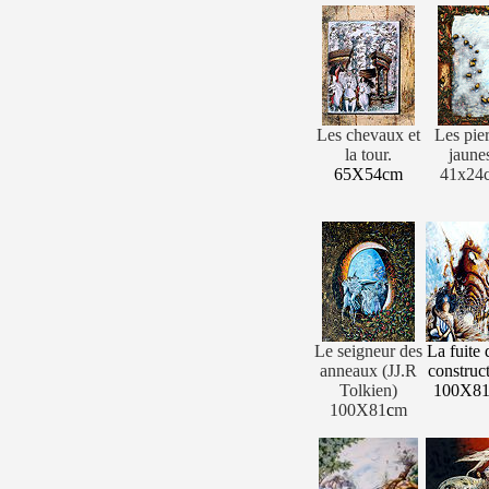
Les chevaux et
Les pie
la tour.
jaune
65X54cm
41x24
Le seigneur des
La fuite 
anneaux (JJ.R
construc
Tolkien)
100X8
100X81
c
m