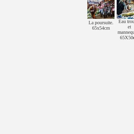
Eau tro
La poursuite.
et
65x54cm
mannequ
65X50