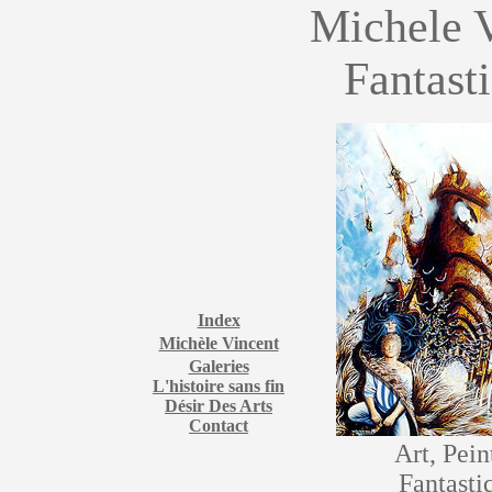
Michele 
Fantasti
Index
Michèle Vincent
Galeries
L'histoire sans fin
Désir Des Arts
Contact
Art, Pein
Fantasti