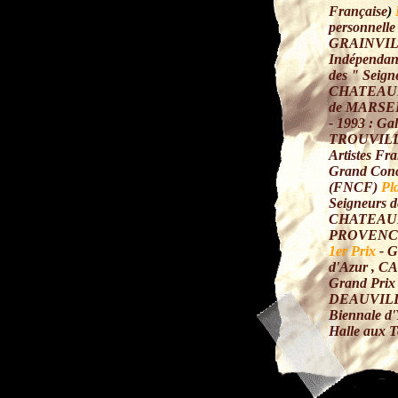
Française
)
personnelle 
GRAINVIL
Indépendant
des " Seigne
CHATEAU
de MARSE
- 1993 : Gal
TROUVILLE 
Artistes Fr
Grand Conc
(FNCF)
Pl
Seigneurs de
CHATEAU
PROVENC
1er Prix
- G
d'Azur , C
Grand Prix 
DEAUVIL
Biennale d'
Halle aux T