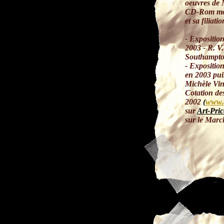
oeuvres de 
CD-Rom mont
et sa filiati
- Expositio
2003 - R. V.
Southampto
- Expositio
en 2003 pui
Michèle Vin
Cotation de
2002
(
www.d
sur
Art-Pri
sur le March