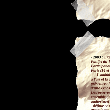
- 2003 :
Exp
Panijel du 
Participatio
Paris (14 et
L'ambition 
à l'art et l
présentera l
d'une expos
Des oeuvres
ensemble d
audiovisuel 
- définir ce 