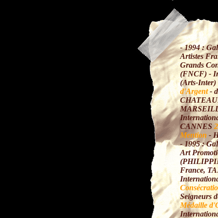
- 1994 : Ga
Artistes Fr
Grands Con
(FNCF) - In
(Arts-Inte
d'Argent
- 
CHATEAU
MARSEIL
Internationa
CANNES
2
Mention
- 
- 1995 : Gal
Art Promot
(PHILIPPIN
France, TA
Internati
Consécrati
Seigneurs 
Médaille d'
Internationa