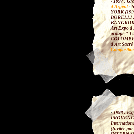
- 1997 : Gr
d'Argent
- 
YORK (1997)
BORELLI ,
BANGKOK
Art Expo à
groupe " L
COLOMBES 
d'Art Sacr
Compositio
-
1998 : Exp
PROVEN
Internation
(Invitée p
INTERNATI