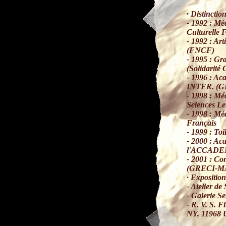
· Distinction
- 1992 : Méd
Culturelle 
- 1992 : Ar
(FNCF)
- 1995 : Gr
(Solidarité 
- 1996 : A
INTER. (
- 1998 : Mé
Sciences Let
- 1998 : Mé
Français
- 1999 : To
- 2000 : Ac
l'ACCADE
- 2001 : C
(GRECI-MA
· Expositio
- Atelier 
- Galerie
Se
-
R. V. S. F
NY, 11968