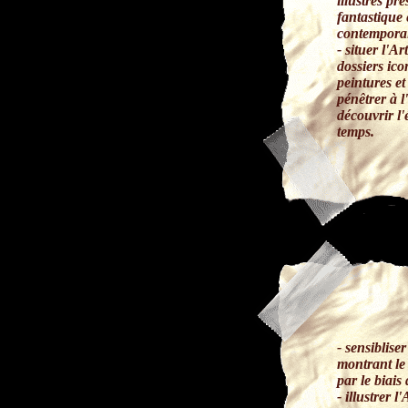
illustrés pr
fantastique 
contempora
- situer l'A
dossiers ic
peintures e
pénêtrer à l
découvrir l
temps.
- sensiblise
montrant le 
par le biais
- illustrer 