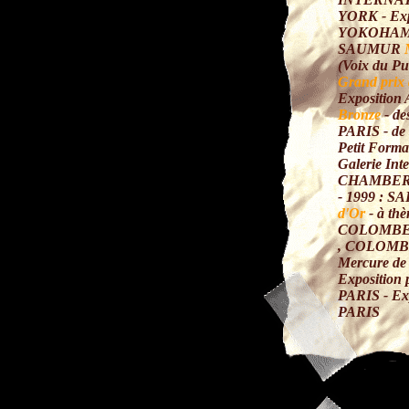
YORK - Expo
YOKOHAMA -
SAUMUR
(Voix du Pu
Grand prix 
Exposition
Bronze
- de
PARIS - d
Petit Form
Galerie In
CHAMBE
- 1999 : 
d'Or
- à th
COLOMBES 
, COLOMBES
Mercure d
Exposition
PARIS - Ex
PARIS