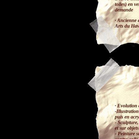
toiles) en v
demande
· Ancienne 
Arts du Hav
· Evolution 
-Illustratio
puis en acry
- Sculpture,
et sur objet
- Peinture s