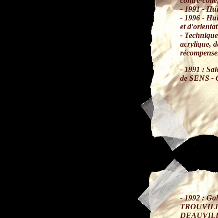
contre-collé
- 1991 - Hui
- 1996 - Hui
et d'orienta
- Techniques
acrylique, 
récompenses
- 1991 : Sa
de SENS - 
- 1992 : Gal
TROUVILLE 
DEAUVILLE 