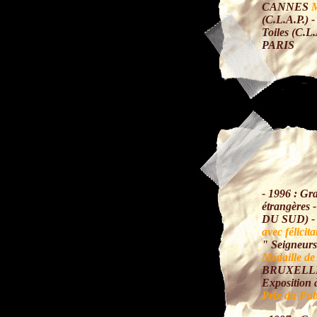
CANNES
M
(C.L.A.P.) 
Toiles (C.L.
PARIS
- 1996 : Gra
étrangères
DU SUD) - 
avec félicit
" Seigneurs
Médaille de
BRUXELLE
Expositio
Prix du Pub