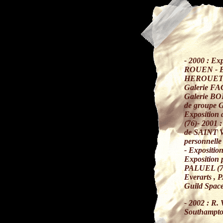
- 2000 : Ex
ROUEN - Ex
HEROUET, P
Galerie FA
Galerie BO
de groupe G
Exposition
(76)
- 2001 
de SAINT 
personnell
- Expositio
Exposition 
PALUEL (76)
Everarts , 
Guild Spac
- 2002 :
R. 
Southampto