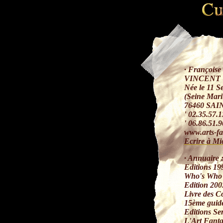
· François
VINCENT
Née le 11 S
(Seine Mari
76460 SA
' 02.35.57.1
' 06.86.51.9
www.arts-fa
Ecrire à Mi
· Annuair
Editions 19
Who's Who i
Edition 200
Livre des C
15ème guide 
Editions Se
L'Art Fanta