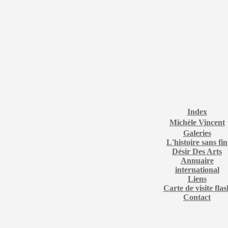
Index
Michèle Vincent
Galeries
L'histoire sans fin
Désir Des Arts
Annuaire
international
Liens
Carte de visite flas
Contact