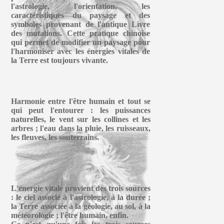
l'astrologie, l'orientation, les
caractéristiques du paysage et des
symboles provenant de l'antique Livre
des mutations. Cette pratique chinoise
qui permet de modifier un paysage pour
l'harmoniser avec les énergies vitales de
la Terre est toujours vivante.
Harmonie entre l'être humain et tout se
qui peut l'entourer : les puissances
naturelles, le vent sur les collines et les
arbres ; l'eau dans la pluie, les ruisseaux,
les fleuves, les souterrains.
L'énergie vitale provient des trois sources
: le ciel associé à l'astrologie, à la durée ;
la Terre associée à la géologie, au sol, à la
météorologie ; l'être humain, enfin.